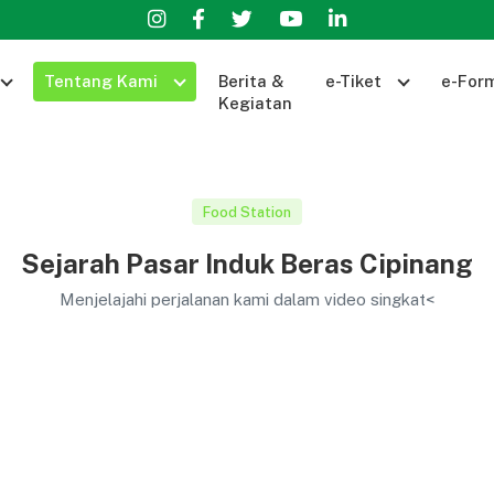
Tentang Kami
Berita &
e-Tiket
e-Form
Kegiatan
Food Station
Sejarah Pasar Induk Beras Cipinang
Menjelajahi perjalanan kami dalam video singkat<