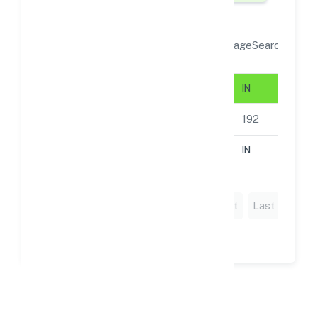
Display
records per page
Search:
DATE
BEGIN
IN
01 Jun 2025
45,680
192
DATE
BEGIN
IN
Showing
page 1
First
Previous
1
Next
Last
of 1