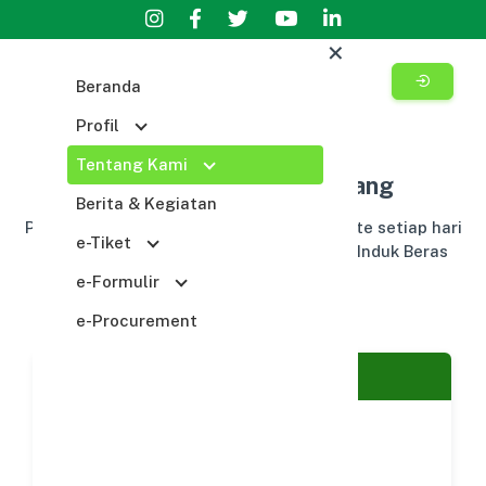
Beranda
Profil
Dashboard
Tentang Kami
Pasar Induk Beras Cipinang
Berita & Kegiatan
Pergerakan situasi perberasan yang update setiap hari
e-Tiket
berdasarkan data serta kondisi di Pasar Induk Beras
Cipinang.
e-Formulir
e-Procurement
Stok Beras
June 2025
Stock dalam Ton