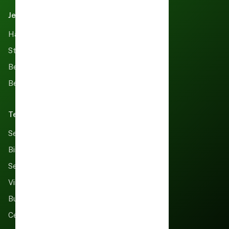
Jelajah PIBC
Harga Beras
Stok Beras
Beras Keluar
Beras Masuk
Tentang Kami
Sejarah PIBC
Bisnis Kami
Sekilas Perusahaan
Visi, Misi & Strategi
Buat e-Tiket
Cek e-Tiket