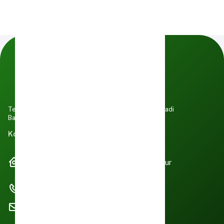
Terus menjaga ketahanan pangan DKI Jakarta & menjadi
Barometer perberasan Nasional.
Kontak Kami
Komplek Pasar Induk Beras Cipinang, Jl.
Pisangan Lama Selatan No. 1 Jakarta Timur
13230
+6221-4718011 / +6221-4717990
info.pibc@foodstation.co.id